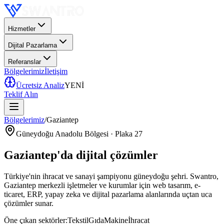
Hizmetler
Dijital Pazarlama
Referanslar
Bölgelerimiz
İletişim
Ücretsiz Analiz
YENİ
Teklif Alın
Bölgelerimiz
/
Gaziantep
Güneydoğu Anadolu
Bölgesi · Plaka
27
Gaziantep
'da
dijital çözümler
Türkiye'nin ihracat ve sanayi şampiyonu güneydoğu şehri
. Swantro,
Gaziantep
merkezli işletmeler ve kurumlar için web tasarım, e-
ticaret, ERP, yapay zeka ve dijital pazarlama alanlarında uçtan uca
çözümler sunar.
Öne çıkan sektörler:
Tekstil
Gıda
Makine
İhracat