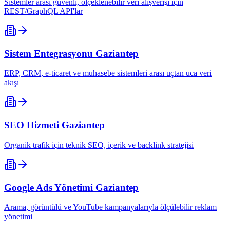
Sistemler arası güvenli, ölçeklenebilir veri alışverişi için
REST/GraphQL API'lar
Sistem Entegrasyonu
Gaziantep
ERP, CRM, e-ticaret ve muhasebe sistemleri arası uçtan uca veri
akışı
SEO Hizmeti
Gaziantep
Organik trafik için teknik SEO, içerik ve backlink stratejisi
Google Ads Yönetimi
Gaziantep
Arama, görüntülü ve YouTube kampanyalarıyla ölçülebilir reklam
yönetimi