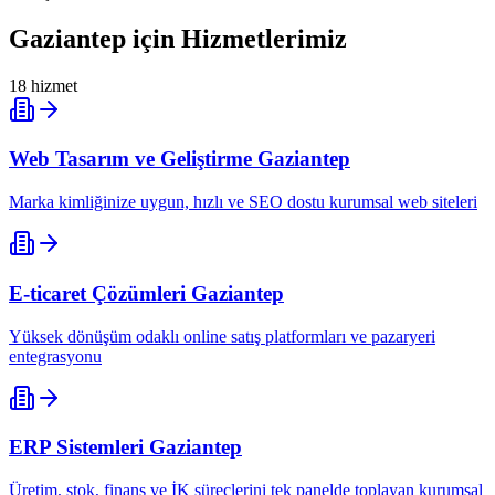
Gaziantep
için Hizmetlerimiz
18
hizmet
Web Tasarım ve Geliştirme
Gaziantep
Marka kimliğinize uygun, hızlı ve SEO dostu kurumsal web siteleri
E-ticaret Çözümleri
Gaziantep
Yüksek dönüşüm odaklı online satış platformları ve pazaryeri
entegrasyonu
ERP Sistemleri
Gaziantep
Üretim, stok, finans ve İK süreçlerini tek panelde toplayan kurumsal