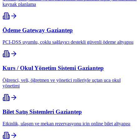
kaynak planlama
Ödeme Gateway
Gaziantep
PCI-DSS uyumlu, çoklu sağlayıcı destekli güvenli ödeme altyapısı
Kurs / Okul Yönetim Sistemi
Gaziantep
Öğrenci, veli, öğretmen ve yönetici rolleriyle uçtan uca okul
yönetimi
Bilet Satış Sistemleri
Gaziantep
Etkinlik, ulaşım ve mekan rezervasyonu için online bilet altyapısı