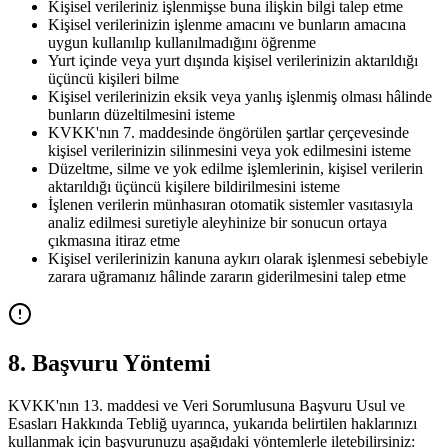
Kişisel verileriniz işlenmişse buna ilişkin bilgi talep etme
Kişisel verilerinizin işlenme amacını ve bunların amacına
uygun kullanılıp kullanılmadığını öğrenme
Yurt içinde veya yurt dışında kişisel verilerinizin aktarıldığı
üçüncü kişileri bilme
Kişisel verilerinizin eksik veya yanlış işlenmiş olması hâlinde
bunların düzeltilmesini isteme
KVKK'nın 7. maddesinde öngörülen şartlar çerçevesinde
kişisel verilerinizin silinmesini veya yok edilmesini isteme
Düzeltme, silme ve yok edilme işlemlerinin, kişisel verilerin
aktarıldığı üçüncü kişilere bildirilmesini isteme
İşlenen verilerin münhasıran otomatik sistemler vasıtasıyla
analiz edilmesi suretiyle aleyhinize bir sonucun ortaya
çıkmasına itiraz etme
Kişisel verilerinizin kanuna aykırı olarak işlenmesi sebebiyle
zarara uğramanız hâlinde zararın giderilmesini talep etme
8. Başvuru Yöntemi
KVKK'nın 13. maddesi ve Veri Sorumlusuna Başvuru Usul ve
Esasları Hakkında Tebliğ uyarınca, yukarıda belirtilen haklarınızı
kullanmak için başvurunuzu aşağıdaki yöntemlerle iletebilirsiniz: