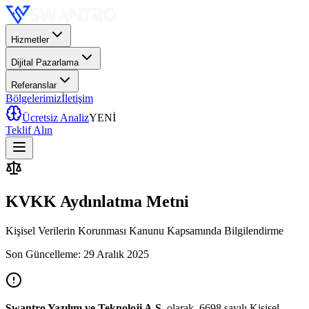
Hizmetler
Dijital Pazarlama
Referanslar
Bölgelerimiz
İletişim
Ücretsiz Analiz
YENİ
Teklif Alın
KVKK Aydınlatma Metni
Kişisel Verilerin Korunması Kanunu Kapsamında Bilgilendirme
Son Güncelleme: 29 Aralık 2025
Swantro Yazılım ve Teknoloji A.Ş.
olarak, 6698 sayılı Kişisel