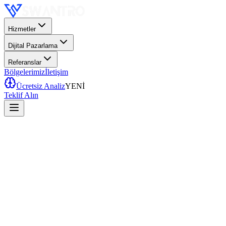
Hizmetler
Dijital Pazarlama
Referanslar
Bölgelerimiz
İletişim
Ücretsiz Analiz
YENİ
Teklif Alın
E-ticaret
4 ay