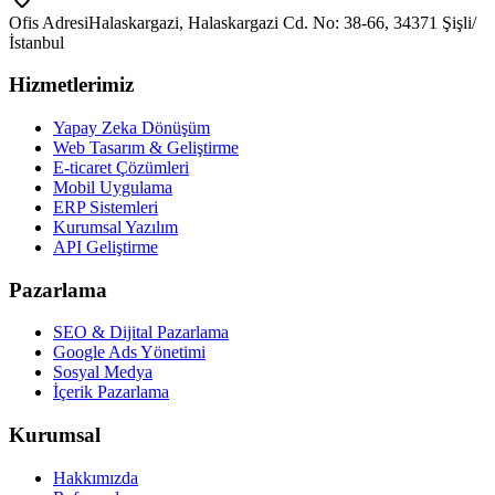
Ofis Adresi
Halaskargazi, Halaskargazi Cd. No: 38-66, 34371 Şişli/
İstanbul
Hizmetlerimiz
Yapay Zeka Dönüşüm
Web Tasarım & Geliştirme
E-ticaret Çözümleri
Mobil Uygulama
ERP Sistemleri
Kurumsal Yazılım
API Geliştirme
Pazarlama
SEO & Dijital Pazarlama
Google Ads Yönetimi
Sosyal Medya
İçerik Pazarlama
Kurumsal
Hakkımızda