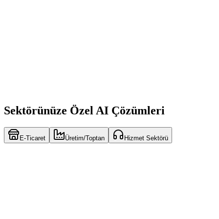
Gerçek zamanlı satış analizi
Müşteri davranış skorlaması
Stok ve talep tahmini
Otomatik yönetici raporları
Trend ve anomali tespiti
Sektörünüze Özel AI Çözümleri
E-Ticaret
Üretim/Toptan
Hizmet Sektörü
Otomatik ürün açıklaması üretimi
Pazar yeri entegrasyonu (Trendyol, Hepsiburada, n11)
İade/değişim otomasyonu