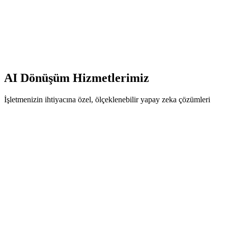
Aylarca süren projeler yok, 2-4 haftada çalışan çözümler
Ölçülebilir ROI
Her projede somut tasarruf ve geri dönüş hesabı
AI Dönüşüm Hizmetlerimiz
İşletmenizin ihtiyacına özel, ölçeklenebilir yapay zeka çözümleri
7/24 Müşteri destek botu
WhatsApp Business entegrasyonu
Sipariş durumu sorgulama
Satış ve ürün danışmanı