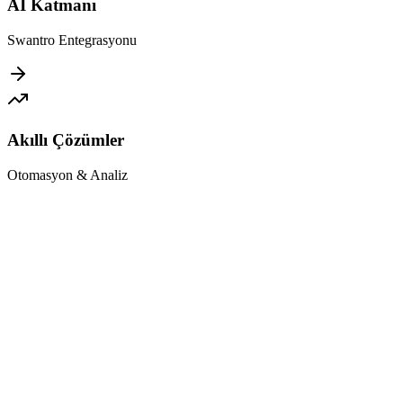
AI Katmanı
Swantro Entegrasyonu
Akıllı Çözümler
Otomasyon & Analiz
Mevcut Sistemlerle Tam Uyum
Logo, Mikro, Netsis, Trendyol, Shopify ve daha fazlası
Hızlı Kurulum