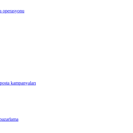
dya operasyonu
-posta kampanyaları
s pazarlama