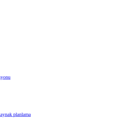
asyonu
 kaynak planlama