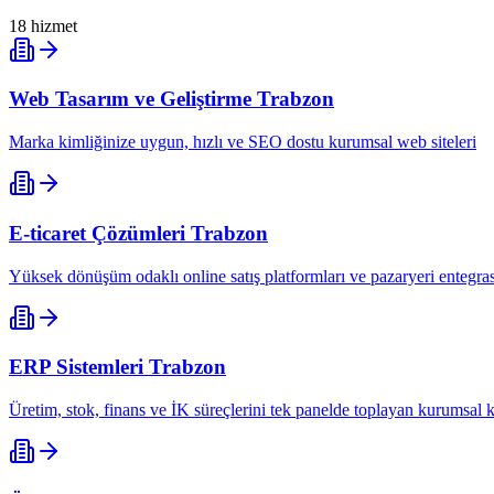
18
hizmet
Web Tasarım ve Geliştirme
Trabzon
Marka kimliğinize uygun, hızlı ve SEO dostu kurumsal web siteleri
E-ticaret Çözümleri
Trabzon
Yüksek dönüşüm odaklı online satış platformları ve pazaryeri entegr
ERP Sistemleri
Trabzon
Üretim, stok, finans ve İK süreçlerini tek panelde toplayan kurumsal