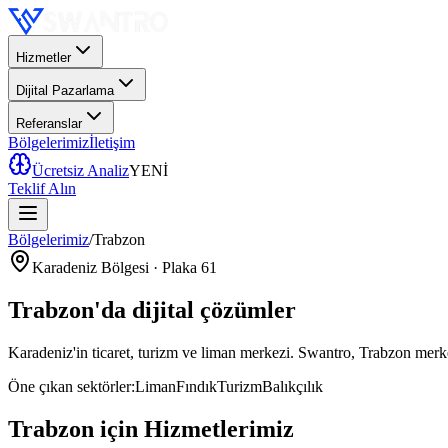
Hizmetler
Dijital Pazarlama
Referanslar
Bölgelerimiz
İletişim
Ücretsiz Analiz
YENİ
Teklif Alın
Bölgelerimiz
/
Trabzon
Karadeniz
Bölgesi · Plaka
61
Trabzon
'da
dijital çözümler
Karadeniz'in ticaret, turizm ve liman merkezi
. Swantro,
Trabzon
merke
Öne çıkan sektörler:
Liman
Fındık
Turizm
Balıkçılık
Trabzon
için Hizmetlerimiz