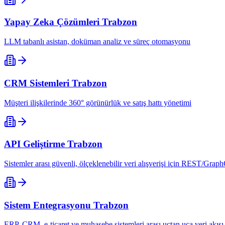
Yapay Zeka Çözümleri
Trabzon
LLM tabanlı asistan, doküman analiz ve süreç otomasyonu
CRM Sistemleri
Trabzon
Müşteri ilişkilerinde 360° görünürlük ve satış hattı yönetimi
API Geliştirme
Trabzon
Sistemler arası güvenli, ölçeklenebilir veri alışverişi için REST/Grap
Sistem Entegrasyonu
Trabzon
ERP, CRM, e-ticaret ve muhasebe sistemleri arası uçtan uca veri akışı