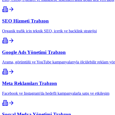
SEO Hizmeti
Trabzon
Organik trafik için teknik SEO, içerik ve backlink stratejisi
Google Ads Yönetimi
Trabzon
Arama, görüntülü ve YouTube kampanyalarıyla ölçülebilir reklam yön
Meta Reklamları
Trabzon
Facebook ve Instagram'da hedefli kampanyalarla satış ve etkileşim
Sosyal Medya Yönetimi
Trabzon