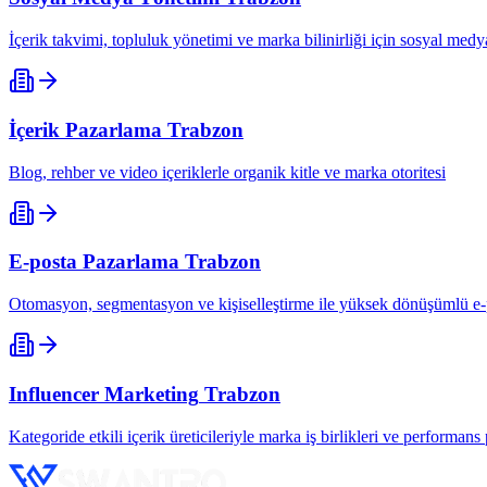
İçerik takvimi, topluluk yönetimi ve marka bilinirliği için sosyal me
İçerik Pazarlama
Trabzon
Blog, rehber ve video içeriklerle organik kitle ve marka otoritesi
E-posta Pazarlama
Trabzon
Otomasyon, segmentasyon ve kişiselleştirme ile yüksek dönüşümlü e
Influencer Marketing
Trabzon
Kategoride etkili içerik üreticileriyle marka iş birlikleri ve performan