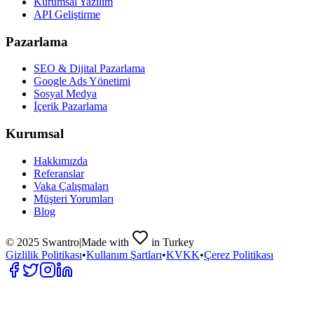
Kurumsal Yazılım
API Geliştirme
Pazarlama
SEO & Dijital Pazarlama
Google Ads Yönetimi
Sosyal Medya
İçerik Pazarlama
Kurumsal
Hakkımızda
Referanslar
Vaka Çalışmaları
Müşteri Yorumları
Blog
© 2025 Swantro
|
Made with
in Turkey
Gizlilik Politikası
•
Kullanım Şartları
•
KVKK
•
Çerez Politikası