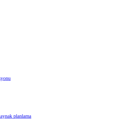
asyonu
 kaynak planlama