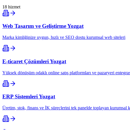
18
hizmet
Web Tasarım ve Geliştirme
Yozgat
Marka kimliğinize uygun, hızlı ve SEO dostu kurumsal web siteleri
E-ticaret Çözümleri
Yozgat
Yüksek dönüşüm odaklı online satış platformları ve pazaryeri entegr
ERP Sistemleri
Yozgat
Üretim, stok, finans ve İK süreçlerini tek panelde toplayan kurumsal