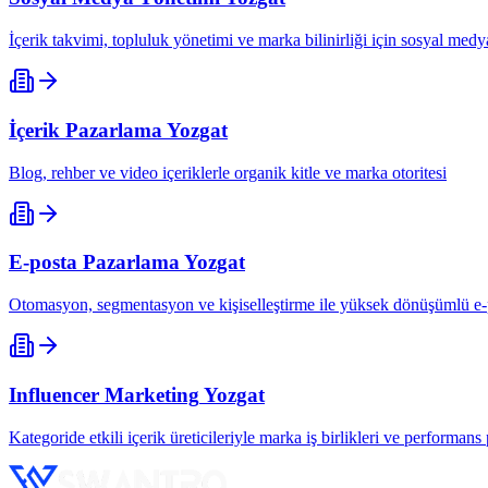
İçerik takvimi, topluluk yönetimi ve marka bilinirliği için sosyal me
İçerik Pazarlama
Yozgat
Blog, rehber ve video içeriklerle organik kitle ve marka otoritesi
E-posta Pazarlama
Yozgat
Otomasyon, segmentasyon ve kişiselleştirme ile yüksek dönüşümlü e
Influencer Marketing
Yozgat
Kategoride etkili içerik üreticileriyle marka iş birlikleri ve performan