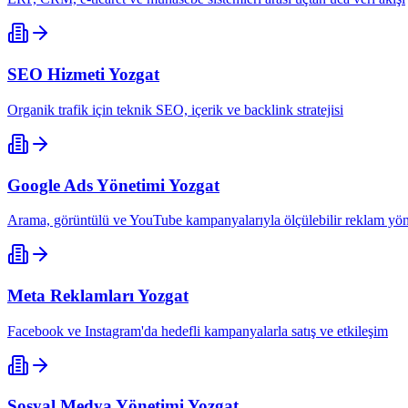
SEO Hizmeti
Yozgat
Organik trafik için teknik SEO, içerik ve backlink stratejisi
Google Ads Yönetimi
Yozgat
Arama, görüntülü ve YouTube kampanyalarıyla ölçülebilir reklam yön
Meta Reklamları
Yozgat
Facebook ve Instagram'da hedefli kampanyalarla satış ve etkileşim
Sosyal Medya Yönetimi
Yozgat