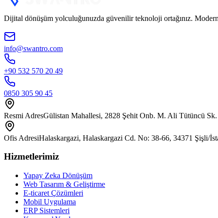
Dijital dönüşüm yolculuğunuzda güvenilir teknoloji ortağınız. Modern 
info@swantro.com
+90 532 570 20 49
0850 305 90 45
Resmi Adres
Gülistan Mahallesi, 2828 Şehit Onb. M. Ali Tütüncü Sk.
Ofis Adresi
Halaskargazi, Halaskargazi Cd. No: 38-66, 34371 Şişli/İs
Hizmetlerimiz
Yapay Zeka Dönüşüm
Web Tasarım & Geliştirme
E-ticaret Çözümleri
Mobil Uygulama
ERP Sistemleri