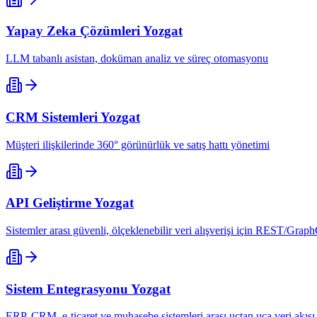
Yapay Zeka Çözümleri
Yozgat
LLM tabanlı asistan, doküman analiz ve süreç otomasyonu
CRM Sistemleri
Yozgat
Müşteri ilişkilerinde 360° görünürlük ve satış hattı yönetimi
API Geliştirme
Yozgat
Sistemler arası güvenli, ölçeklenebilir veri alışverişi için REST/Grap
Sistem Entegrasyonu
Yozgat
ERP, CRM, e-ticaret ve muhasebe sistemleri arası uçtan uca veri akışı