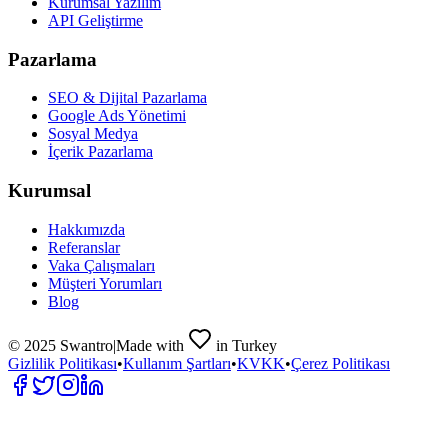
Kurumsal Yazılım
API Geliştirme
Pazarlama
SEO & Dijital Pazarlama
Google Ads Yönetimi
Sosyal Medya
İçerik Pazarlama
Kurumsal
Hakkımızda
Referanslar
Vaka Çalışmaları
Müşteri Yorumları
Blog
© 2025 Swantro
|
Made with
in Turkey
Gizlilik Politikası
•
Kullanım Şartları
•
KVKK
•
Çerez Politikası