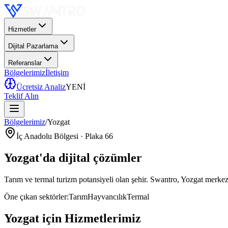
Hizmetler
Dijital Pazarlama
Referanslar
Bölgelerimiz
İletişim
Ücretsiz Analiz
YENİ
Teklif Alın
Bölgelerimiz
/
Yozgat
İç Anadolu
Bölgesi · Plaka
66
Yozgat
'da
dijital çözümler
Tarım ve termal turizm potansiyeli olan şehir
. Swantro,
Yozgat
merkezl
Öne çıkan sektörler:
Tarım
Hayvancılık
Termal
Yozgat
için Hizmetlerimiz