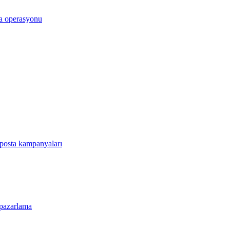
dya operasyonu
-posta kampanyaları
s pazarlama