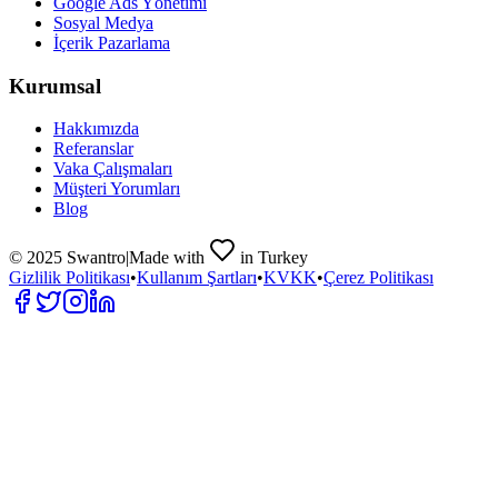
Google Ads Yönetimi
Sosyal Medya
İçerik Pazarlama
Kurumsal
Hakkımızda
Referanslar
Vaka Çalışmaları
Müşteri Yorumları
Blog
© 2025 Swantro
|
Made with
in Turkey
Gizlilik Politikası
•
Kullanım Şartları
•
KVKK
•
Çerez Politikası